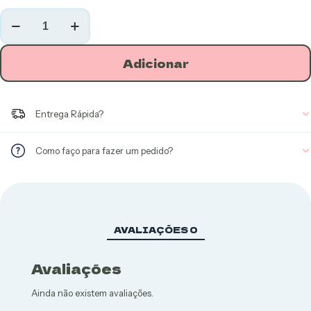
Quantidade
de
Camarão
Empanado
Adicionar
Entrega Rápida?
Como faço para fazer um pedido?
AVALIAÇÕES
0
Avaliações
Ainda não existem avaliações.