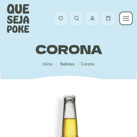
CORONA
Início
/
Bebidas
/
Corona